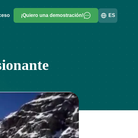
ceso
¡Quiero una demostración!
ES
sionante