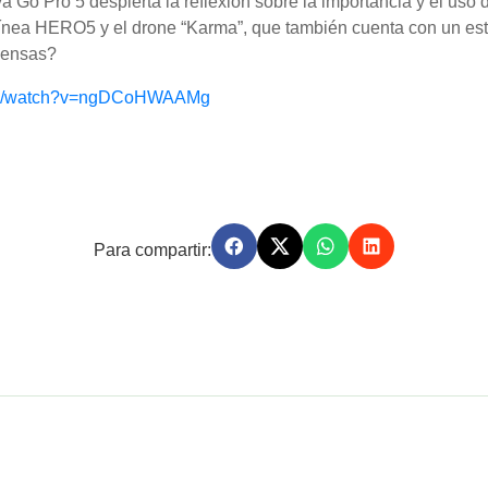
 Go Pro 5 despierta la reflexión sobre la importancia y el uso
línea HERO5 y el drone “Karma”, que también cuenta con un est
piensas?
com/watch?v=ngDCoHWAAMg
Para compartir: